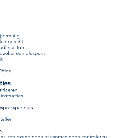
ijfermatig
lantgericht
adlines toe
s zeker een pluspunt
it
ffice
ties
ificeren
 instructies
sprekspartners
tellen
n
ens, terugzendingen of aanmaningen controleren