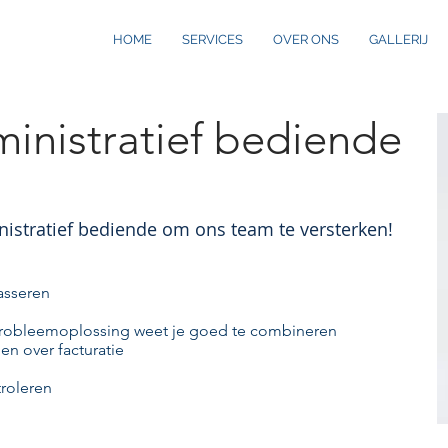
HOME
SERVICES
OVER ONS
GALLERIJ
inistratief bediende
nistratief bediende om ons team te versterken!
lasseren
probleemoplossing weet je goed te combineren
en over facturatie
troleren