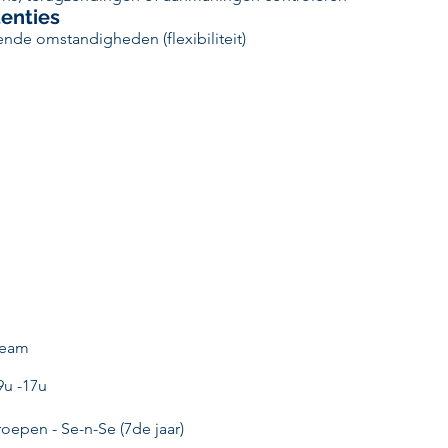
enties
nde omstandigheden (flexibiliteit)
team
9u -17u
oepen - Se-n-Se (7de jaar)