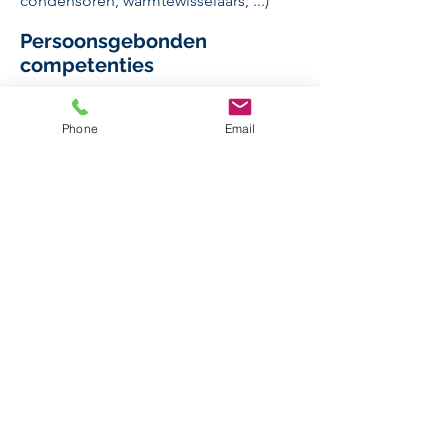
condensoren, warmtewisselaars, ...)
Persoonsgebonden
competenties
Omgaan met stress
Samenwerken als hecht team
Phone
Email
Regels en afspraken nakomen
Leervermogen hebben
Zelfstandig werken
Zin voor nauwkeurigheid hebben
Resultaatgerichtheid
Aanbod
Leuke werksfeer
Mooie verloning
Kilometervergoeding
Opleiding indien nodig
Plaats tewerkstelling
2018 ANTWERPEN
Vereiste studies